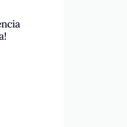
encia
a!