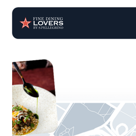
Opinión y notic
Recetas
Consejos y truc
Series