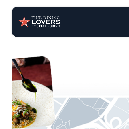
Opinión y notic
Recetas
Consejos y truc
Series