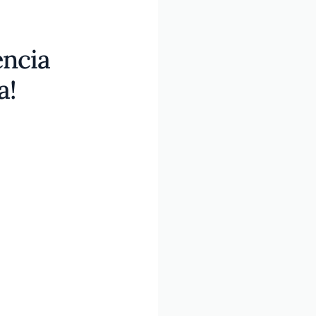
encia
a!