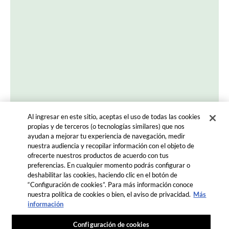
INSTAGRAM
FACEBOOK
YOUTUBE
PINTEREST
bre tu lado foodie
Al ingresar en este sitio, aceptas el uso de todas las cookies
propias y de terceros (o tecnologías similares) que nos
ayudan a mejorar tu experiencia de navegación, medir
nuestra audiencia y recopilar información con el objeto de
ofrecerte nuestros productos de acuerdo con tus
preferencias. En cualquier momento podrás configurar o
deshabilitar las cookies, haciendo clic en el botón de
“Configuración de cookies”. Para más información conoce
COMENZAR
nuestra política de cookies o bien, el aviso de privacidad.
Más
información
Terms and Conditions
PRIVACIDAD
Configuración de cookies