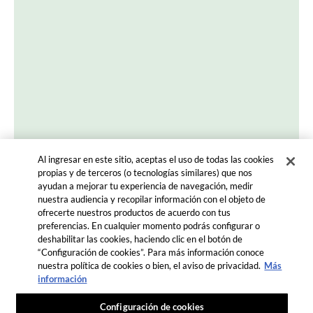
INSTAGRAM
FACEBOOK
YOUTUBE
PINTEREST
re tu lado foodie
Al ingresar en este sitio, aceptas el uso de todas las cookies
propias y de terceros (o tecnologías similares) que nos
ayudan a mejorar tu experiencia de navegación, medir
nuestra audiencia y recopilar información con el objeto de
ofrecerte nuestros productos de acuerdo con tus
preferencias. En cualquier momento podrás configurar o
deshabilitar las cookies, haciendo clic en el botón de
“Configuración de cookies”. Para más información conoce
COMENZAR
nuestra política de cookies o bien, el aviso de privacidad.
Más
información
Terms and Conditions
PRIVACIDAD
Configuración de cookies