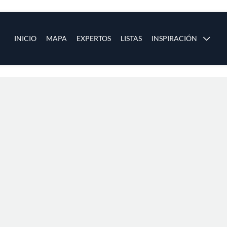
ias
Main navigation
INICIO
MAPA
EXPERTOS
LISTAS
INSPIRACIÓN
Pasar al contenido principal
os