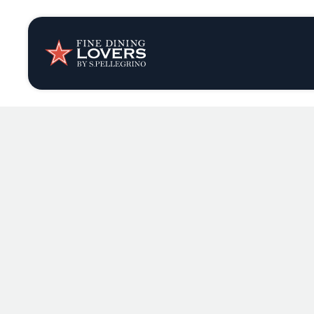
Opinión y notic
Recetas
Consejos y truc
Series