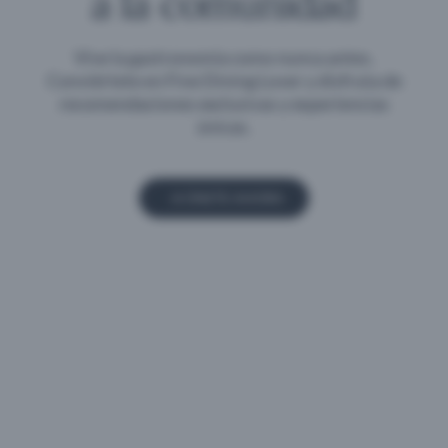
Vive la gastronomía como nunca antes.
Conviértete en Fine Dining Lover y disfruta de
recomendaciones exclusivas y experiencias
únicas.
ÚNETE AHORA