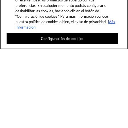
ofrecerte nuestros productos de acuerdo con tus
preferencias. En cualquier momento podrás configurar o
DESLIZA
deshabilitar las cookies, haciendo clic en el botón de
“Configuración de cookies”. Para más información conoce
nuestra política de cookies o bien, el aviso de privacidad.
Más
información
Configuración de cookies
Todos
Ordenar
Más recientes
VOLVER ARRIBA
Destinos