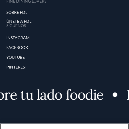
FINE DINING LOVERS
SOBRE FDL
ÚNETE A FDL
SÍGUENOS
INSTAGRAM
FACEBOOK
YOUTUBE
PINTEREST
e tu lado foodie
D