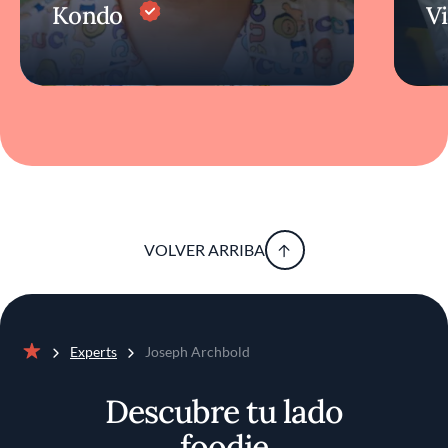
Kondo
V
VOLVER ARRIBA
Experts
Joseph Archbold
Inicio
Descubre tu lado
foodie