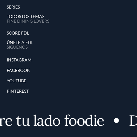
SERIES
TODOS LOS TEMAS
FINE DINING LOVERS
SOBRE FDL
ÚNETE A FDL
SÍGUENOS
INSTAGRAM
FACEBOOK
YOUTUBE
PINTEREST
 tu lado foodie
De