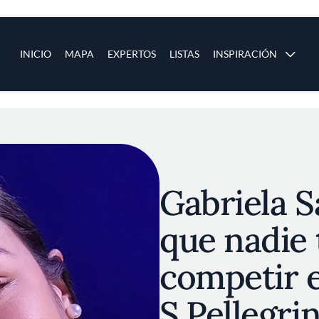
ias
Main navigation
INICIO
MAPA
EXPERTOS
LISTAS
INSPIRACIÓN
Pasar al contenido principal
os
Gabriela S
que nadie 
competir e
S.Pellegri