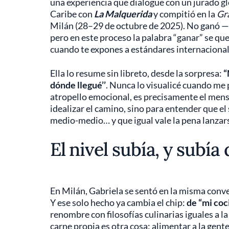
una experiencia que dialogue con un jurado glo
Caribe con
La Malquerida
y compitió en la
Gra
Milán (28–29 de octubre de 2025). No ganó — 
pero en este proceso la palabra “ganar” se qu
cuando te expones a estándares internaciona
Ella lo resume sin libreto, desde la sorpresa:
“
dónde llegué’’
. Nunca lo visualicé cuando me p
atropello emocional, es precisamente el mensa
idealizar el camino, sino para entender que 
medio-medio… y que igual vale la pena lanzar
El nivel subía, y subía
En Milán, Gabriela se sentó en la misma conv
Y ese solo hecho ya cambia el chip:
de “mi coc
renombre con filosofías culinarias iguales a l
carne propia es otra cosa: alimentar a la gen