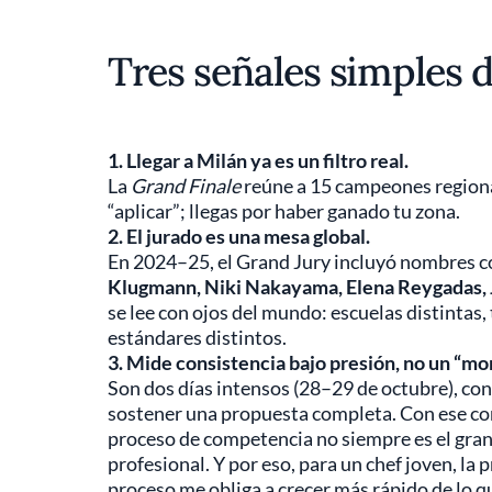
Tres señales simples d
1. Llegar a Milán ya es un filtro real.
La
Grand Finale
reúne a 15 campeones regional
“aplicar”; llegas por haber ganado tu zona.
2. El jurado es una mesa global.
En 2024–25, el Grand Jury incluyó nombres
Klugmann, Niki Nakayama, Elena Reygadas, 
se lee con ojos del mundo: escuelas distintas, 
estándares distintos.
3. Mide consistencia bajo presión, no un “mo
Son dos días intensos (28–29 de octubre), con
sostener una propuesta completa. Con ese con
proceso de competencia no siempre es el gran
profesional. Y por eso, para un chef joven, la p
proceso me obliga a crecer más rápido de lo qu