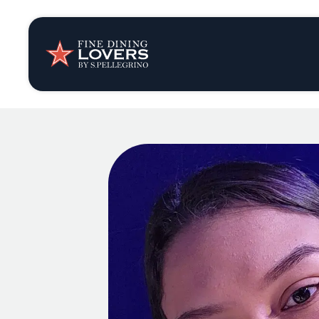
Opinión y notic
Recetas
Consejos y truc
Series