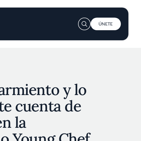
User account menu
ÚNETE
armiento y lo
te cuenta de
n la
no Young Chef