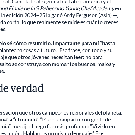
bal. Ganó la final regional de Latinoamérica y el
nd Finale de la S.Pellegrino Young Chef Academy
en
la edición 2024–25 la ganó Ardy Ferguson (Asia) —,
eda corta: lo que realmente se mide es cuánto creces
les.
No sé cómo resumirlo. Impactante para mí ‘’hasta
lanteaba cosas a futuro.” Esa frase, con todo y su
je que otros jóvenes necesitan leer: no para
el salto se construye con momentos buenos, malos y
se.
 de verdad
ersación que otros campeones regionales del planeta.
ina” a “el mundo”.
“Poder compartir con gente de
a mía”, me dijo. Luego fue más profundo: “Vivirlo en
te es unión. Hablamos un mismo lenguaje.” Ese