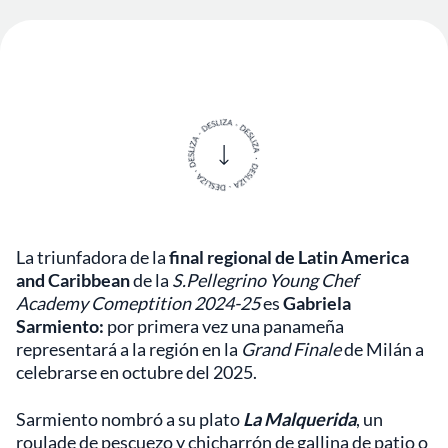
La triunfadora de la
final regional de Latin America
and Caribbean
de la
S.Pellegrino Young Chef
Academy Comeptition 2024-25
es
Gabriela
Sarmiento:
por primera vez una panameña
representará a la región en la
Grand Finale
de Milán a
celebrarse en octubre del 2025.
Sarmiento nombró a su plato
La Malquerida
, un
roulade de pescuezo y chicharrón de gallina de patio o