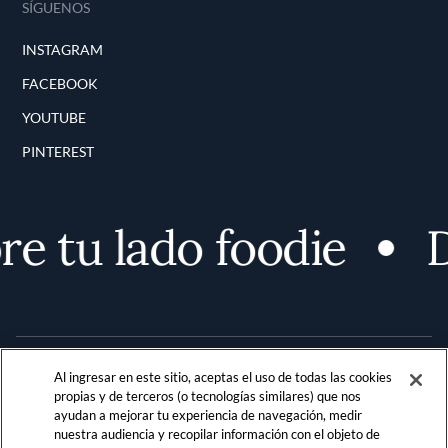
SÍGUENOS
INSTAGRAM
FACEBOOK
YOUTUBE
PINTEREST
 tu lado foodie
D
Al ingresar en este sitio, aceptas el uso de todas las cookies
propias y de terceros (o tecnologías similares) que nos
ayudan a mejorar tu experiencia de navegación, medir
nuestra audiencia y recopilar información con el objeto de
Terms and Conditions