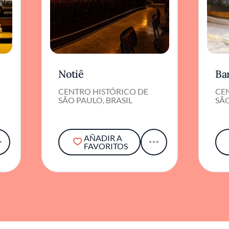
Notiê
Ba
CENTRO HISTÓRICO DE
CE
SÃO PAULO, BRASIL
SÃO
AÑADIR A
FAVORITOS