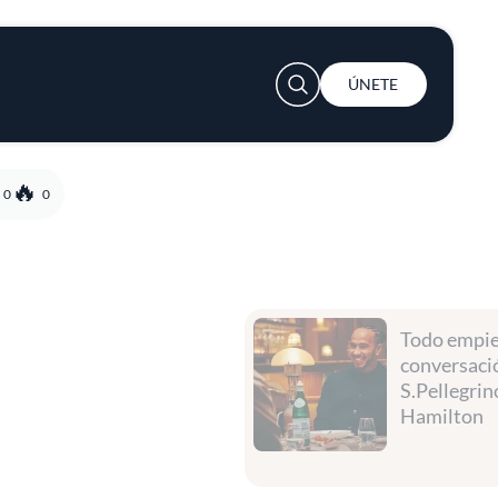
User account menu
ÚNETE
0
0
Todo empieza con una
conversación con
S.Pellegrino y Lewis
Hamilton