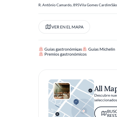
R. Antônio Camardo, 895
Vila Gomes Cardim
-
São
VER EN EL MAPA
Guías gastronómicas
Guías Michelin
Premios gastronómicos
All Ma
Descubre nues
seleccionados 
BUS
RES