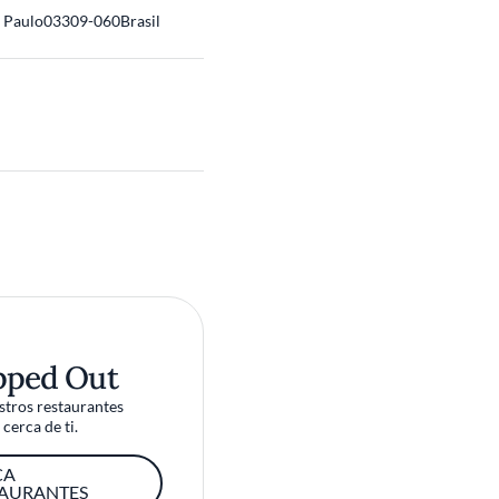
 Paulo
03309-060
Brasil
pped Out
tros restaurantes
cerca de ti.
CA
TAURANTES