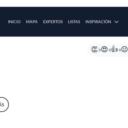
ias
Main navigation
INICIO
MAPA
EXPERTOS
LISTAS
INSPIRACIÓN
Pasar al contenido principal
os
0
0
0
ÁS