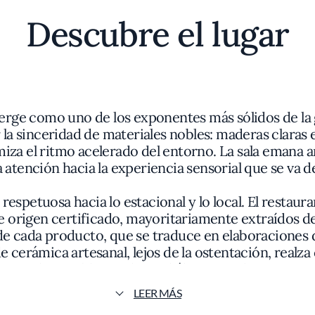
Descubre el lugar
merge como uno de los exponentes más sólidos de l
or la sinceridad de materiales nobles: maderas claras
iza el ritmo acelerado del entorno. La sala emana a
a atención hacia la experiencia sensorial que se va d
respetuosa hacia lo estacional y lo local. El restaur
e origen certificado, mayoritariamente extraídos 
e cada producto, que se traduce en elaboraciones 
de cerámica artesanal, lejos de la ostentación, realz
o servido, estableciendo un diálogo visual entre com
LEER MÁS
a de Cepa es el papel central que concede a los veg