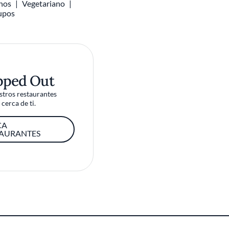
inos
Vegetariano
rupos
pped Out
tros restaurantes
cerca de ti.
CA
TAURANTES