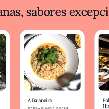
nas, sabores excepci
A Baianeira
Po
Hi
BARRA FUNDA, BRASIL