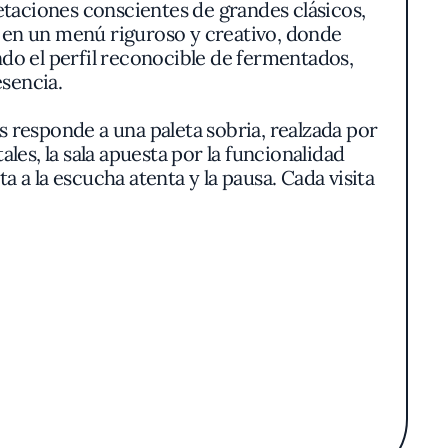
etaciones conscientes de grandes clásicos,
e en un menú riguroso y creativo, donde
ndo el perfil reconocible de fermentados,
esencia.
 responde a una paleta sobria, realzada por
es, la sala apuesta por la funcionalidad
ta a la escucha atenta y la pausa. Cada visita
esanales, pensadas para realzar el cromatismo
 lo picante, se exhibe en capas de frescura,
 bien definido, a menudo dispuesto como
nos crujientes, verduras al vapor o setas
hin, la filosofía invita a explorar la memoria
uentran matices sutiles en su incorporación
tos emblemáticos—como el samgyetang