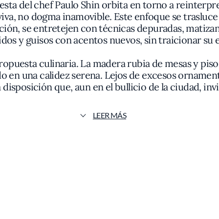
esta del chef Paulo Shin orbita en torno a reinterpr
 viva, no dogma inamovible. Este enfoque se trasluc
ción, se entretejen con técnicas depuradas, matiza
dos y guisos con acentos nuevos, sin traicionar su 
ropuesta culinaria. La madera rubia de mesas y pisos
 en una calidez serena. Lejos de excesos ornamental
 disposición que, aun en el bullicio de la ciudad, invi
parece suspendida en una quietud rara.
LEER MÁS
le en cada montaje. Los platos llegan en vajillas art
as y los marinados. El kimchi, lejos de acentuar solo
ndidad que no interrumpe al arroz blanco, de grano
nchan variados irrumpen como pequeños lienzos: rába
laminadas, cada uno aportando textura y acento.
tradición, pero sin nostalgia literal. En la cocina de S
ingredientes como el gochujang elaborado en casa enc
 capas de sabor que trascienden la geografía. Pla