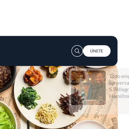
User account menu
ÚNETE
Todo empieza con una
conversación con
S.Pellegrino y Lewis
Hamilton