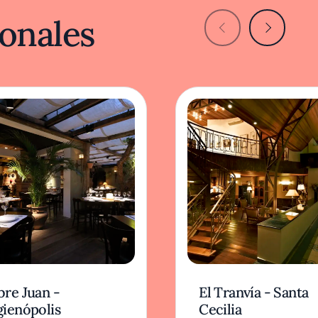
onales
bre Juan -
El Tranvía - Santa
gienópolis
Cecilia