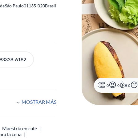
nda
-
São Paulo
01135-020
Brasil
0
0
0
 93338-6182
MOSTRAR MÁS
Maestría en café
ara la cena