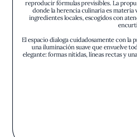
reproducir fórmulas previsibles. La propu
donde la herencia culinaria es materia
ingredientes locales, escogidos con aten
encurti
El espacio dialoga cuidadosamente con la p
una iluminación suave que envuelve todo
elegante: formas nítidas, líneas rectas y una
Un rasgo que resalta es la atención al detal
intenso de los fermentados, las salsas dens
con un equilibrio entre acidez y profu
soporte neutro y evocador. A su lado, ba
La experiencia se teje desde el respeto a la 
gustativa pero, a la vez, a cuestionarla: 
de productos brasileños, añadiendo