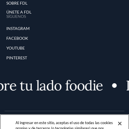
SOBRE FDL
ÚNETE A FDL
SÍGUENOS
INSTAGRAM
FACEBOOK
YOUTUBE
PINTEREST
e tu lado foodie
D
Al ingresar en este sitio, aceptas el uso de todas las cookies
propias y de terceros (o tecnologías similares) que nos