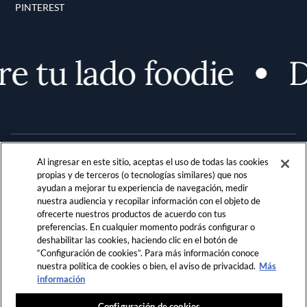
PINTEREST
tu lado foodie
De
Al ingresar en este sitio, aceptas el uso de todas las cookies
propias y de terceros (o tecnologías similares) que nos
ayudan a mejorar tu experiencia de navegación, medir
nuestra audiencia y recopilar información con el objeto de
Terms and Conditions
PRIVACIDAD
ofrecerte nuestros productos de acuerdo con tus
preferencias. En cualquier momento podrás configurar o
REGLAMENTO DE LA COMUNIDAD
deshabilitar las cookies, haciendo clic en el botón de
“Configuración de cookies”. Para más información conoce
LOCATION & LANGUAGE
nuestra política de cookies o bien, el aviso de privacidad.
Más
información
LATAM
Configuración de cookies