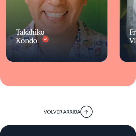
Takahiko
F
Kondo
V
VOLVER ARRIBA