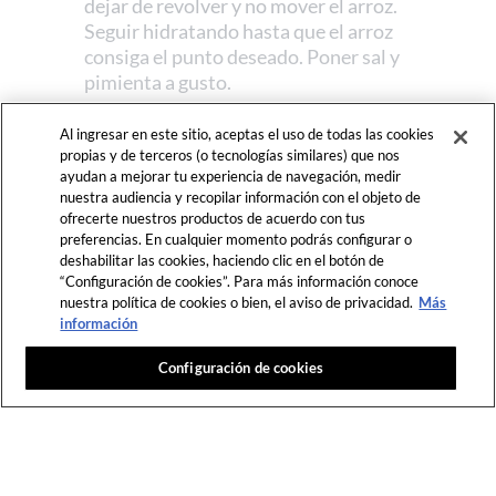
dejar de revolver y no mover el arroz.
Seguir hidratando hasta que el arroz
consiga el punto deseado. Poner sal y
pimienta a gusto.
Al ingresar en este sitio, aceptas el uso de todas las cookies
08.
Una vez ya caramelizados los caldos
propias y de terceros (o tecnologías similares) que nos
disponer la carne de la cabeza arriba del
ayudan a mejorar tu experiencia de navegación, medir
arroz, decorar con los meros previamente
nuestra audiencia y recopilar información con el objeto de
asados en la parrilla. Terminar con un
ofrecerte nuestros productos de acuerdo con tus
preferencias. En cualquier momento podrás configurar o
toque ciboulette y destensa de limón.
deshabilitar las cookies, haciendo clic en el botón de
“Configuración de cookies”. Para más información conoce
nuestra política de cookies o bien, el aviso de privacidad.
Más
información
Este contenido es solo para miembros.
Regístrate gratis
para disfrutar de acceso ilimitado a FDL.
Configuración de cookies
ÚNETE AHORA
o
ACCEDER
Difunde el sabor, comparte
esta historia.
COMPARTIR