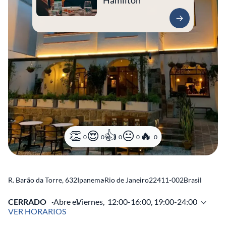
Hamilton
0
0
0
0
0
R. Barão da Torre, 632
Ipanema
-
Rio de Janeiro
22411-002
Brasil
CERRADO
Abre el
Viernes,
12:00-16:00, 19:00-24:00
VER HORARIOS