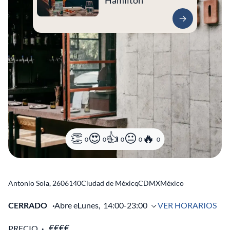
Hamilton
0
0
0
0
0
Antonio Sola, 26
06140
Ciudad de México
,
CDMX
México
CERRADO
Abre el
Lunes,
14:00-23:00
VER HORARIOS
PRECIO