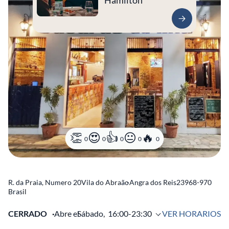
Hamilton
0
0
0
0
0
R. da Praia, Numero 20
Vila do Abraão
-
Angra dos Reis
23968-970
Brasil
CERRADO
Abre el
Sábado,
16:00-23:30
VER HORARIOS