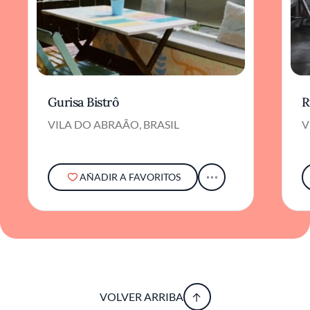
Gurisa Bistrô
R
VILA DO ABRAÃO, BRASIL
V
AÑADIR A FAVORITOS
VOLVER ARRIBA