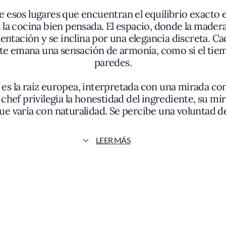
sos lugares que encuentran el equilibrio exacto ent
a cocina bien pensada. El espacio, donde la madera cl
ntación y se inclina por una elegancia discreta. Ca
e emana una sensación de armonía, como si el tiempo
paredes.
a es la raíz europea, interpretada con una mirada c
l chef privilegia la honestidad del ingrediente, su mi
ue varía con naturalidad. Se percibe una voluntad de
 favorecen la armonía en boca sin necesidad de ado
LEER MÁS
con platos que destacan por su precisión. La pasta 
cremosos exhiben el punto al dente impecable esperad
 aportan intensidad y profundidad sin robar el prot
 jugos preservados en cada corte y un acompañamien
atención al detalle.
en la presentación: líneas precisas de emulsiones, 