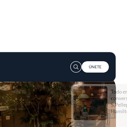
User account menu
ÚNETE
Todo empieza con una
conversación con
S.Pellegrino y Lewis
Hamilton