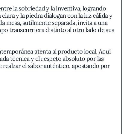
re la sobriedad y la inventiva, logrando
ara y la piedra dialogan con la luz cálida y
da mesa, sutilmente separada, invita a una
 transcurriera distinto al otro lado de sus
ontemporánea atenta al producto local. Aquí
rada técnica y el respeto absoluto por las
 realzar el sabor auténtico, apostando por
rnos innecesarios.
fresca, meticulosamente elaborada en casa,
o de una cocina que prioriza la técnica. Los
agonismo al ingrediente principal. Carnes y
to de vegetales de temporada dispuesto con
un juego cromático de brotes frescos, flores