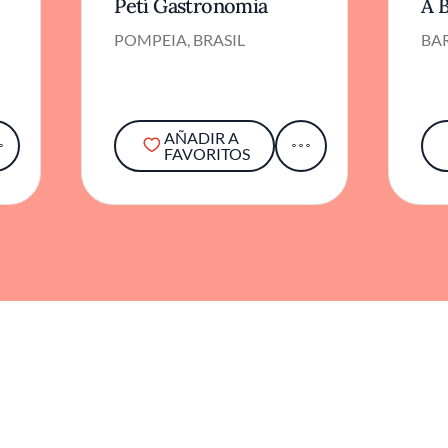
Petí Gastronomia
A 
POMPEIA, BRASIL
BAR
AÑADIR A
FAVORITOS