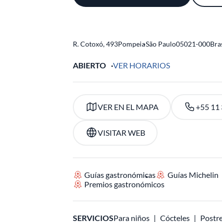
R. Cotoxó, 493
Pompeia
-
São Paulo
05021-000
Bra
ABIERTO
VER HORARIOS
VER EN EL MAPA
+55 11
VISITAR WEB
Guías gastronómicas
Guías Michelin
Premios gastronómicos
SERVICIOS
Para niños
Cócteles
Postre