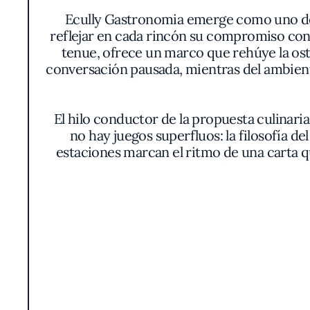
Ecully Gastronomia emerge como uno de e
reflejar en cada rincón su compromiso con l
tenue, ofrece un marco que rehúye la oste
conversación pausada, mientras del ambient
El hilo conductor de la propuesta culinari
no hay juegos superfluos: la filosofía de
estaciones marcan el ritmo de una carta q
combinaciones que
En la mesa, los comensales se encuentran 
atrapa la textura ideal, mientras risottos 
fondos de salsas, perfectamente reducidos,
pescados llegan con un sellado justo, los
Uno de los aspectos diferenciadores radica 