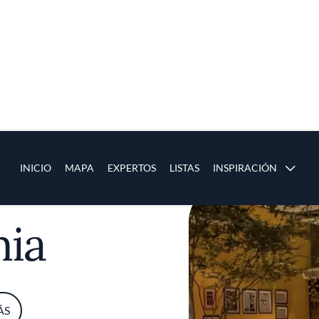
ias
Main navigation
INICIO
MAPA
EXPERTOS
LISTAS
INSPIRACIÓN
Pasar al contenido principal
os
ia
ÁS