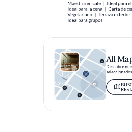
Maestría en café
Ideal para e
Ideal para la cena
Carta de ce
Vegetariano
Terraza exterior
Ideal para grupos
All Ma
Descubre nues
seleccionados 
BUS
RES