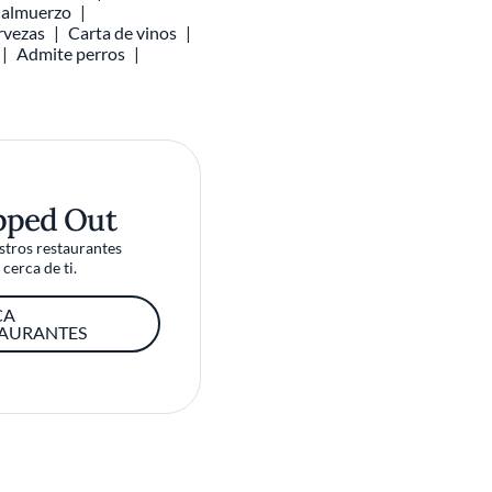
l almuerzo
rvezas
Carta de vinos
Admite perros
pped Out
tros restaurantes
cerca de ti.
CA
TAURANTES