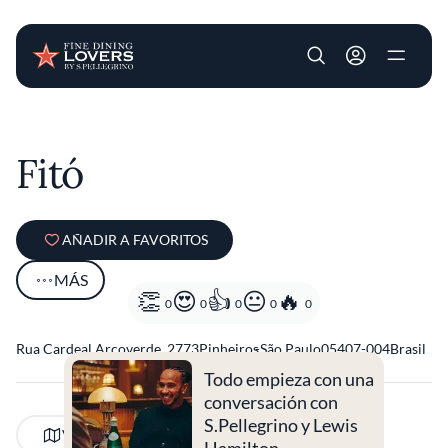
User account m
Pasar al contenido principal
Fitó
AÑADIR A FAVORITOS
MÁS
0
0
0
0
0
Rua Cardeal Arcoverde, 2773
Pinheiros
-
São Paulo
05407-004
Brasil
Todo empieza con una
conversación con
S.Pellegrino y Lewis
VER EN EL MAPA