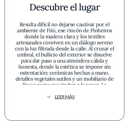
Descubre el lugar
Resulta difícil no dejarse cautivar por el
ambiente de Fitó, ese rincón de Pinheiros
donde la madera clara y los textiles
artesanales conviven en un diálogo sereno
con la luz filtrada desde la calle. Al cruzar el
umbral, el bullicio del exterior se disuelve
para dar paso a una atmósfera cálida y
honesta, donde la estética se impone sin
ostentación: cerámicas hechas a mano,
detalles vegetales sutiles y un mobiliario de
líneas puras que invitan a la pausa. La
disposición de las mesas favorece el contacto
visual con los paisajes cromáticos que se
LEER MÁS
despliegan en los platos, componiendo una
experiencia sensorial atenta al ritmo de la
ciudad y a la tradición que nutre su cocina.
La esencia de Fitó se manifiesta en una