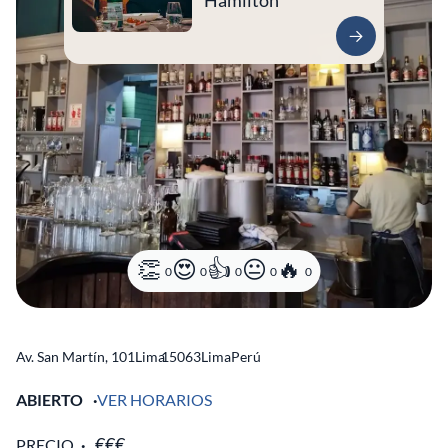
Hamilton
0
0
0
0
0
Av. San Martín, 101
Lima
15063
Lima
Perú
ABIERTO
VER HORARIOS
PRECIO