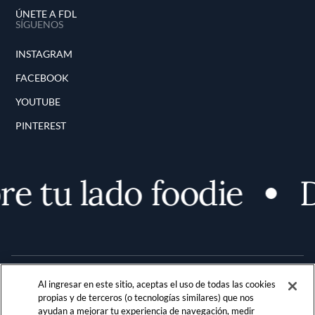
ÚNETE A FDL
SÍGUENOS
INSTAGRAM
FACEBOOK
YOUTUBE
PINTEREST
e tu lado foodie
D
Al ingresar en este sitio, aceptas el uso de todas las cookies
propias y de terceros (o tecnologías similares) que nos
ayudan a mejorar tu experiencia de navegación, medir