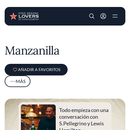
User account m
Pasar al contenido principal
Manzanilla
AÑADIR A FAVORITOS
MÁS
Todo empieza con una
conversación con
S.Pellegrino y Lewis