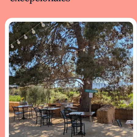
realzados: emulsiones cítricas, encurtidos
suaves y hierbas frescas se combinan para
hilvanar matices de acidez y ahumados.
Platillos como los ceviches recién
reinterpretados o pescados blancos en guiso
ligero dejan entrever una técnica depurada
donde se privilegia el equilibrio sin
aspavientos.
El diseño contribuye a la sensación de
apertura y pausa: las ventanas permiten que la
brisa costera suavice el ritmo del almuerzo,
mientras una cuidada selección de vinos
regionales sugiere nuevas direcciones al
paladar. Manzanilla se distancia
deliberadamente de la suntuosidad visual; en
su lugar, la presentación de los platos es
precisa y sobria, permitiendo que los colores
vivos y las texturas de los ingredientes hablen
por sí mismos. Aquí, la identidad local no es
un motivo decorativo, sino una directriz