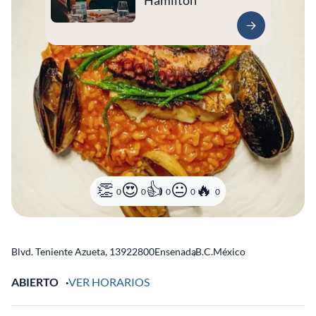
Hamilton
0
0
0
0
0
Blvd. Teniente Azueta, 139
22800
Ensenada
,
B.C.
México
ABIERTO
VER HORARIOS