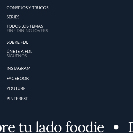
CONSEJOS Y TRUCOS
SERIES
TODOS LOS TEMAS
FINE DINING LOVERS
SOBRE FDL
ÚNETE A FDL
SÍGUENOS
INSTAGRAM
FACEBOOK
YOUTUBE
PINTEREST
e tu lado foodie
D