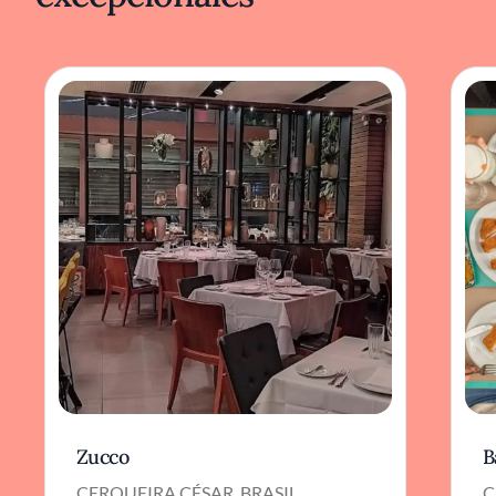
Lo que distingue a Tordesilhas, por encima de
cualquier distinción, es su compromiso con la
riqueza de los productos y recetas regionales.
El menú es un recorrido coral por la
geografía y la historia culinaria del Brasil
profundo: moquecas aromáticas, vatapás de
textura impecable, yuca y frijoles en diálogos
con pescados de río o mar. La cocina huye de
la recreación exótica y, en cambio, practica
una fidelidad al sabor original, renovándolo
con técnicas precisas. La chef Mara Salles, al
frente del proyecto, se inclina por una
interpretación que respeta la memoria
gustativa, pero rechaza el estancamiento; su
estilo podría describirse como una síntesis
respetuosa entre tradición y mirada
contemporánea.
Zucco
B
La presentación de los platos suma otra
dimensión. Vajillas de cerámica artesanal
CERQUEIRA CÉSAR, BRASIL
C