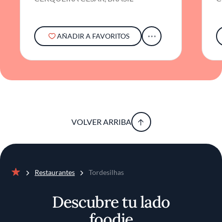
ofrecen un telón sobrio a ingredientes
coloridos: aceites de dendê, salsas de tucupi,
mandioca frita en cortes gruesos y moquecas
servidas burbujeantes, como si preservaran la
AÑADIR A FAVORITOS
esencia de su origen. El acto de servir
adquiere así una ritualidad contenida, donde
la estética refuerza el carácter auténtico de
cada preparación.
La carta de bebidas va más allá del
acompañamiento convencional e incluye una
selección destacada de cachaças artesanales y
VOLVER ARRIBA
cocteles elaborados con frutas tropicales, en
perfecta sintonía con los sabores intensos de
la mesa. Cada copa acompaña y realza,
acercando aún más al comensal a la esencia
viva de la cocina brasileña. Tordesilhas logra,
Restaurantes
Tordesilhas
Inicio
así, una conversación entre pasado y
presente, donde lo local se revela
Descubre tu lado
contemporáneo y universal a la vez.
foodie