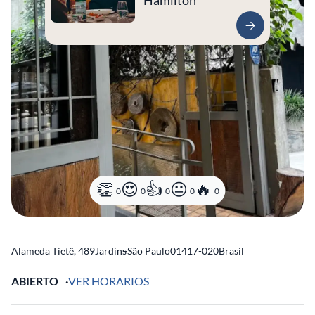
Hamilton
0
0
0
0
0
Alameda Tietê, 489
Jardins
-
São Paulo
01417-020
Brasil
ABIERTO
VER HORARIOS