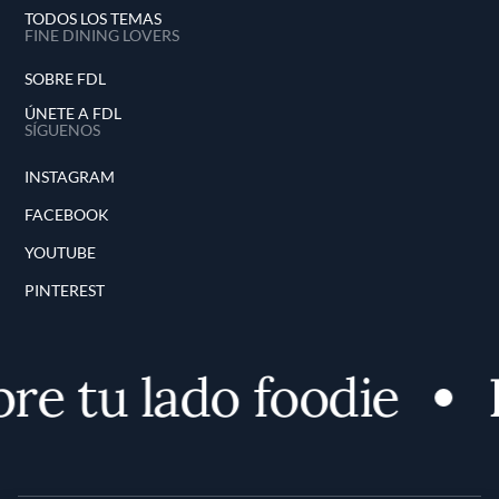
TODOS LOS TEMAS
FINE DINING LOVERS
SOBRE FDL
ÚNETE A FDL
SÍGUENOS
INSTAGRAM
FACEBOOK
YOUTUBE
PINTEREST
e tu lado foodie
D