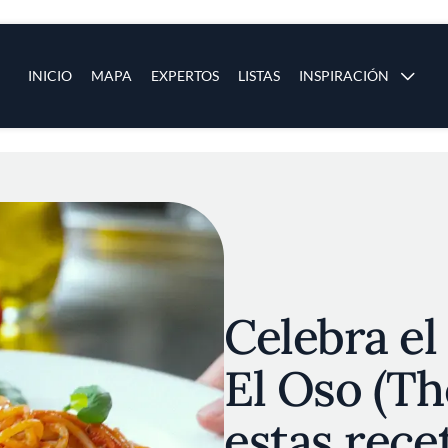
ias
Main navigation
INICIO
MAPA
EXPERTOS
LISTAS
INSPIRACIÓN
Pasar al contenido principal
os
Celebra el
El Oso (Th
estas rece