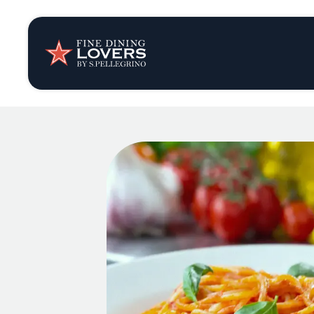
Opinión y notic
Recetas
Consejos y truc
Series