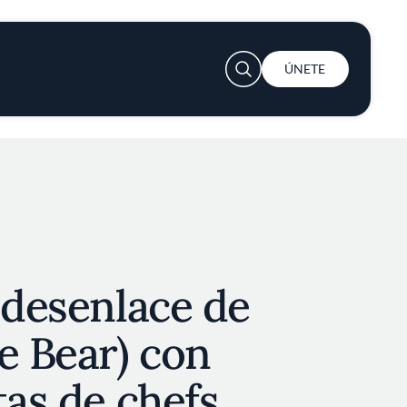
User account menu
ÚNETE
 desenlace de
e Bear) con
tas de chefs