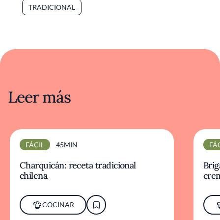
TRADICIONAL
Leer más
FÁCIL
45MIN
FÁ
Charquicán: receta tradicional
Brig
chilena
cre
COCINAR