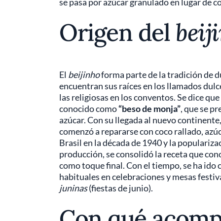
se pasa por azúcar granulado en lugar de c
Origen del
beij
El
beijinho
forma parte de la tradición de d
encuentran sus raíces en los llamados dulc
las religiosas en los conventos. Se dice qu
conocido como
“beso de monja”
, que se p
azúcar. Con su llegada al nuevo continente,
comenzó a repararse con coco rallado, azúca
Brasil en la década de 1940 y la popularizac
producción, se consolidó la receta que con
como toque final. Con el tiempo, se ha ido
habituales en celebraciones y mesas festiv
juninas
(fiestas de junio).
Con qué acomp