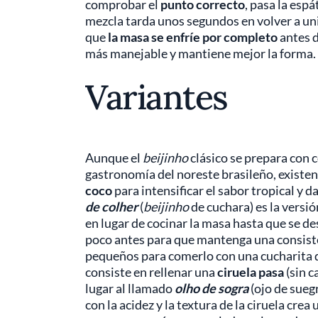
comprobar el
punto correcto
, pasa la espá
mezcla tarda unos segundos en volver a uni
que
la masa se enfríe por completo
antes d
más manejable y mantiene mejor la forma.
Variantes
Aunque el
beijinho
clásico se prepara con c
gastronomía del noreste brasileño, existe
coco
para intensificar el sabor tropical y d
de colher
(
beijinho
de cuchara) es la versió
en lugar de cocinar la masa hasta que se de
poco antes para que mantenga una consisten
pequeños para comerlo con una cucharita d
consiste en rellenar una
ciruela pasa
(sin c
lugar al
llamado
olho de sogra
(ojo de sueg
con la acidez y la textura de la ciruela crea 