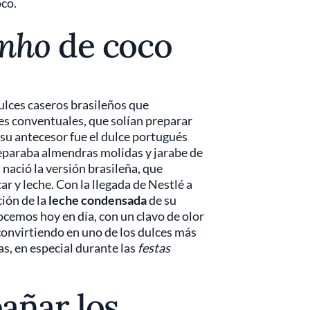
oco.
inho
de coco
ulces caseros brasileños que
es conventuales, que solían preparar
e su antecesor fue el dulce portugués
reparaba almendras molidas y jarabe de
 nació la versión brasileña, que
r y leche. Con la llegada de Nestlé a
ión de la
leche condensada
de su
ocemos hoy en día, con un clavo de olor
 convirtiendo en uno de los dulces más
as, en especial durante las
festas
añar los