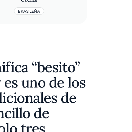
BRASILEÑA
fica “besito”
 es uno de los
icionales de
ncillo de
olo tres