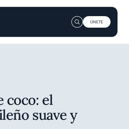
User account menu
ÚNETE
 coco: el
ileño suave y