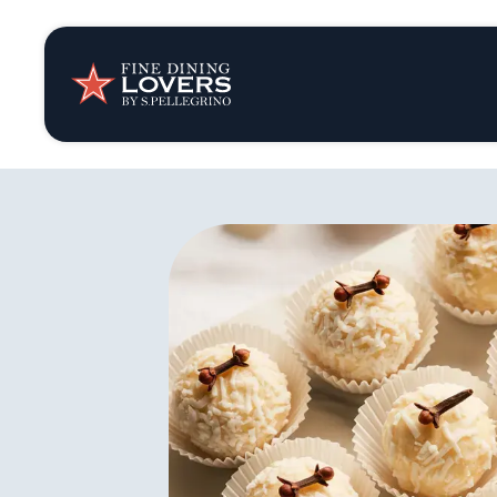
Opinión y notic
Recetas
Consejos y truc
Series