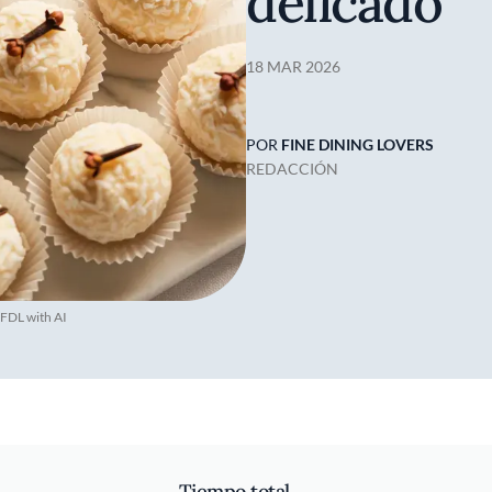
delicado
18 MAR 2026
POR
FINE DINING LOVERS
REDACCIÓN
 FDL with AI
Tiempo total