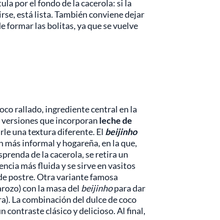
tula por el fondo de la cacerola: si la
rse, está lista. También conviene dejar
e formar las bolitas, ya que se vuelve
oco rallado, ingrediente central en la
n versiones que incorporan
leche de
arle una textura diferente. El
beijinho
n más informal y hogareña, en la que,
sprenda de la cacerola, se retira un
cia más fluida y se sirve en vasitos
e postre. Otra variante famosa
arozo) con la masa del
beijinho
para dar
ra). La combinación del dulce de coco
un contraste clásico y delicioso. Al final,