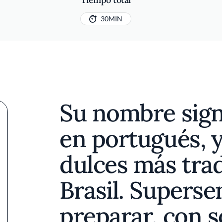
30MIN
Su nombre signi
en portugués, y
dulces más trad
Brasil. Superse
preparar, con s