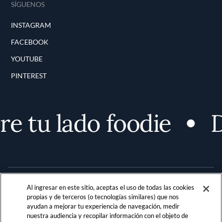
SÍGUENOS
INSTAGRAM
FACEBOOK
YOUTUBE
PINTEREST
 tu lado foodie
D
Al ingresar en este sitio, aceptas el uso de todas las cookies
propias y de terceros (o tecnologías similares) que nos
ayudan a mejorar tu experiencia de navegación, medir
nuestra audiencia y recopilar información con el objeto de
Terms and Conditions