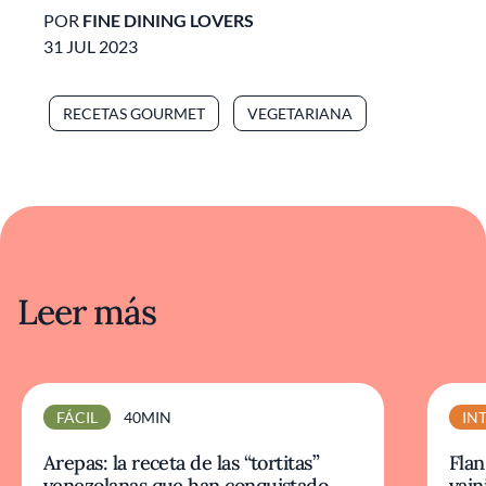
POR
FINE DINING LOVERS
31 JUL 2023
RECETAS GOURMET
VEGETARIANA
Leer más
FÁCIL
40MIN
IN
Arepas: la receta de las “tortitas”
Flan
venezolanas que han conquistado
vaini