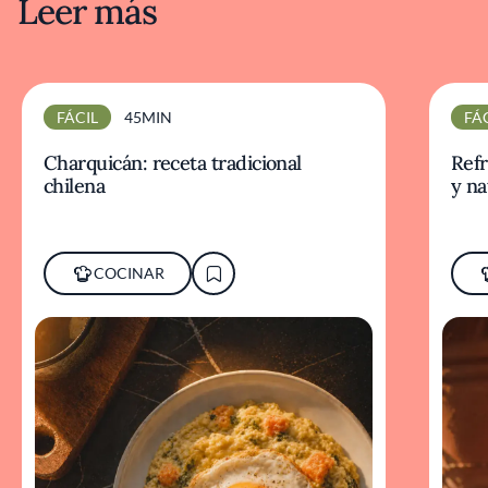
Leer más
FÁCIL
45MIN
FÁ
Charquicán: receta tradicional
Refr
chilena
y na
COCINAR