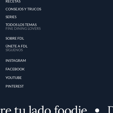
RECETAS
CONSEJOS Y TRUCOS
SERIES
TODOS LOS TEMAS
FINE DINING LOVERS
SOBRE FDL
ÚNETE A FDL
SÍGUENOS
INSTAGRAM
FACEBOOK
YOUTUBE
PINTEREST
 tu lado foodie
De