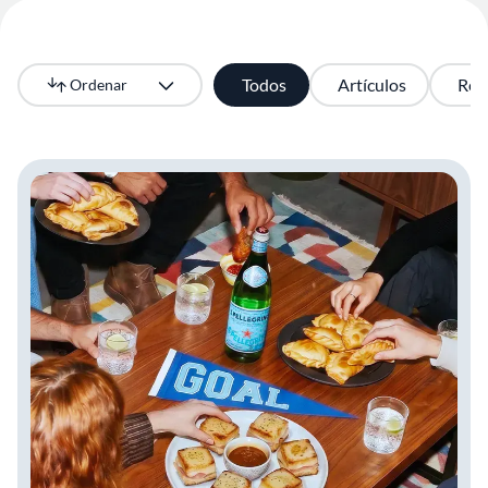
Todos
Artículos
Rec
Ordenar
Más recientes