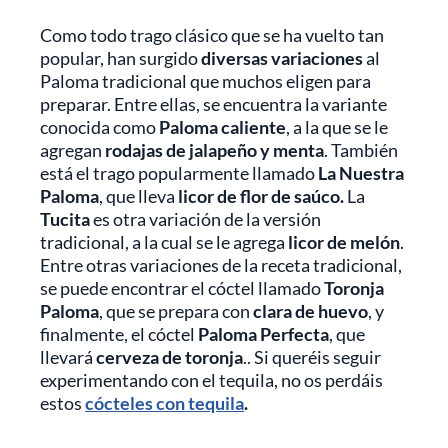
Como todo trago clásico que se ha vuelto tan
popular, han surgido
diversas variaciones
al
Paloma tradicional que muchos eligen para
preparar. Entre ellas, se encuentra la variante
conocida como
Paloma caliente
, a la que se le
agregan
rodajas de jalapeño y menta
. También
está el trago popularmente llamado
La Nuestra
Paloma
, que lleva
licor de flor de saúco.
La
Tucita
es otra variación de la versión
tradicional, a la cual se le agrega
licor de melón
.
Entre otras variaciones de la receta tradicional,
se puede encontrar el cóctel llamado
Toronja
Paloma
, que se prepara con
clara de huevo
, y
finalmente, el cóctel
Paloma Perfecta
, que
llevará
cerveza de toronja
.. Si queréis seguir
experimentando con el tequila, no os perdáis
estos
cócteles con tequila
.