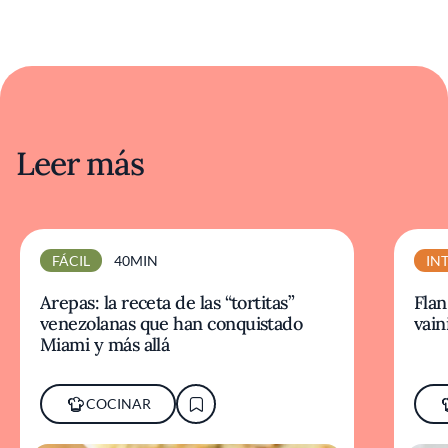
Leer más
FÁCIL
40MIN
IN
Arepas: la receta de las “tortitas”
Flan
venezolanas que han conquistado
vaini
Miami y más allá
COCINAR