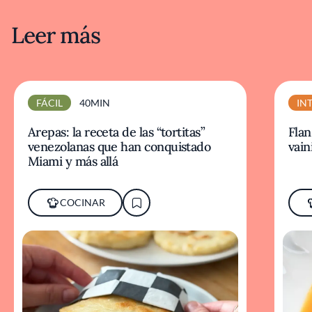
Leer más
FÁCIL
40MIN
IN
Arepas: la receta de las “tortitas”
Flan
venezolanas que han conquistado
vaini
Miami y más allá
COCINAR