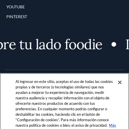
YOUTUBE
PINTEREST
e tu lado foodie
D
Al ingresar en este sitio, aceptas el uso de todas las cookies
propias y de terceros (o tecnologías similares) que nos
ayudan a mejorar tu experiencia de navegación, medir
nuestra audiencia y recopilar información con el objeto de
Terms and Conditions
PRIVACIDAD
ofrecerte nuestros productos de acuerdo con tus
preferencias. En cualquier momento podrás configurar o
REGLAMENTO DE LA COMUNIDAD
deshabilitar las cookies, haciendo clic en el botón de
“Configuración de cookies”. Para más información conoce
LOCATION & LANGUAGE
nuestra política de cookies o bien, el aviso de privacidad.
Más