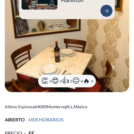
Hamilton
0
0
0
0
0
Albino Espinosa
64000
Monterrey
,
N.L.
México
ABIERTO
VER HORARIOS
PRECIO