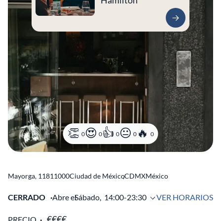
Hamilton
0
0
0
0
0
Mayorga, 118
11000
Ciudad de México
,
CDMX
México
CERRADO
Abre el
Sábado,
14:00-23:30
VER HORARIOS
PRECIO