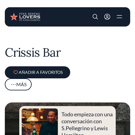
User account m
Pasar al contenido principal
Crissis Bar
AÑADIR A FAVORITOS
MÁS
Todo empieza con una
conversación con
S.Pellegrino y Lewis