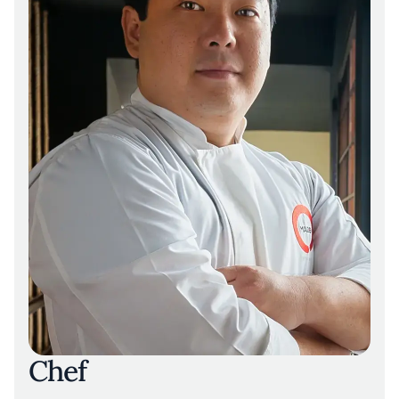
control de calidad aplicado en la selección de
insumos. El arroz, siempre en su punto,
aporta estructura y sutileza, funcionando
como soporte neutro para matices marinos
complejos.
La destreza técnica se hace especialmente
tangible en platos como el niguiri de anguila
ahumada. El contraste entre la suavidad del
pescado y el leve crocante del arroz
templado crea un momento fugaz de
armonía, reforzado por un ahumado sutil que
amplifica el carácter local del producto. Otro
ejemplo emblemático es el tiradito nikkei: las
láminas de pescado descansan en salsas de
acidez precisa y notas umami, aportando
capas de sabor que evolucionan en boca sin
saturar el paladar.
Chef
El recorrido sensorial se prolonga en las
propuestas dulces, donde ingredientes como