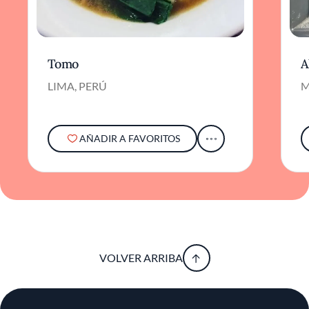
Tomo
A
LIMA, PERÚ
M
AÑADIR A FAVORITOS
VOLVER ARRIBA