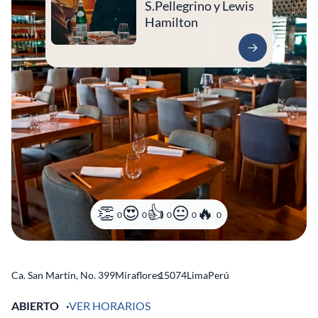
S.Pellegrino y Lewis
Hamilton
0
0
0
0
0
Ca. San Martín, No. 399
Miraflores
15074
Lima
Perú
ABIERTO
VER HORARIOS