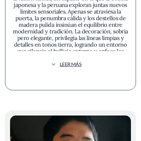
japonesa y la peruana exploran juntas nuevos
límites sensoriales. Apenas se atraviesa la
puerta, la penumbra cálida y los destellos de
madera pulida insinúan el equilibrio entre
modernidad y tradición. La decoración, sobria
pero elegante, privilegia las líneas limpias y
detalles en tonos tierra, logrando un entorno
que silencia el bullicio externo y enfoca los
sentidos en el rito culinario que está por
comenzar.
LEER MÁS
El menú de Maido es testimonio de una
búsqueda incesante por reinterpretar
ingredientes endémicos bajo la precisión
nipona. Cada preparación pareciera meditar
largamente sobre el sabor, la textura y la
fuente de sus componentes. Los primeros
bocados suelen jugar con la frescura: ostras
apenas aderezadas que condensan la salinidad
yodada del Pacífico peruano, o cortes de
pescado cuya transparencia revela el riguroso