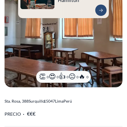
Hamilton
0
0
0
0
0
Sta. Rosa, 388
Surquillo
15047
Lima
Perú
PRECIO