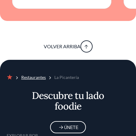
controlado, traduce fielmente la filosofía del
chef: autenticidad sin estridencias,
reinterpretación culinaria sin nostalgia.
Frente a las tendencias de sofisticación, La
Picantería traza un discurso sutil: pone en
primer plano la verdad del producto y la
VOLVER ARRIBA
narrativa de una cocina viva, revelando por
qué sigue siendo punto de referencia
ineludible en el paisaje gastronómico limeño.
Restaurantes
La Picantería
Inicio
Descubre tu lado
foodie
ÚNETE
EXPLORAR POR