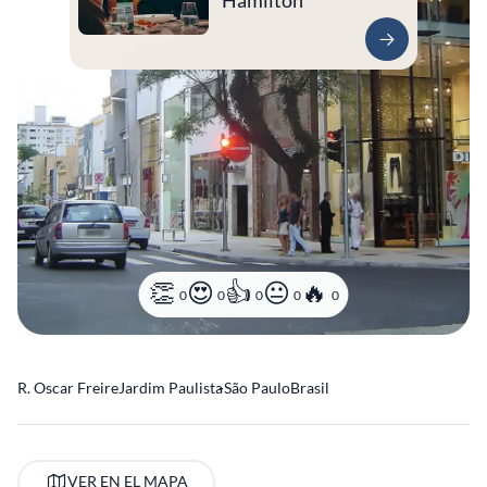
Hamilton
0
0
0
0
0
R. Oscar Freire
Jardim Paulista
-
São Paulo
Brasil
VER EN EL MAPA