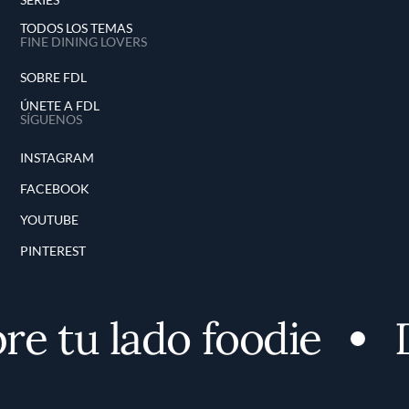
TODOS LOS TEMAS
FINE DINING LOVERS
SOBRE FDL
ÚNETE A FDL
SÍGUENOS
INSTAGRAM
FACEBOOK
YOUTUBE
PINTEREST
e tu lado foodie
D