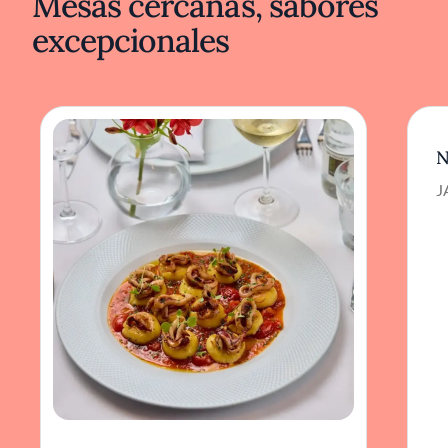
Mesas cercanas, sabores
excepcionales
N
J