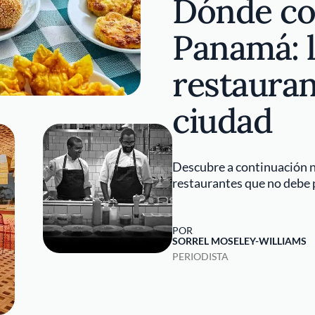
Dónde co
Panamá: 
restauran
ciudad
Descubre a continuación 
restaurantes que no debe 
POR
SORREL MOSELEY-WILLIAMS
PERIODISTA