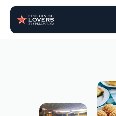
Opinión y notic
Recetas
Consejos y truc
Series