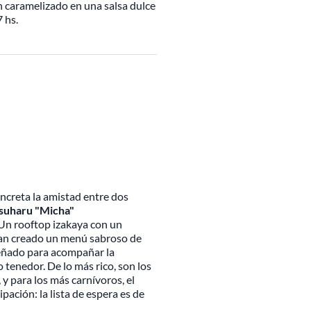
ón caramelizado en una salsa dulce
7 hs.
ncreta la amistad entre dos
suharu "Micha"
 Un rooftop izakaya con un
 han creado un menú sabroso de
iseñado para acompañar la
o tenedor. De lo más rico, son los
y para los más carnívoros, el
ación: la lista de espera es de