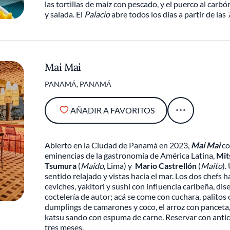
las tortillas de maíz con pescado, y el puerco al carb
y salada. El
Palacio
abre todos los días a partir de las 
Mai Mai
PANAMÁ, PANAMÁ
AÑADIR A FAVORITOS
Abierto en la Ciudad de Panamá en 2023,
Mai Mai
co
eminencias de la gastronomía de América Latina,
Mit
Tsumura
(
Maido
, Lima) y
Mario Castrellón
(
Maito
).
sentido relajado y vistas hacia el mar. Los dos chefs
ceviches, yakitori y sushi con influencia caribeña, d
coctelería de autor; acá se come con cuchara, palitos 
dumplings de camarones y coco, el arroz con panceta, 
katsu sando con espuma de carne. Reservar con anticip
tres meses.