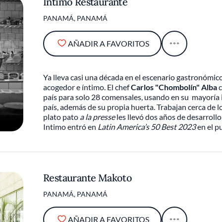
Intimo Restaurante
PANAMÁ, PANAMÁ
AÑADIR A FAVORITOS
Ya lleva casi una década en el escenario gastronóm
acogedor e íntimo. El chef
Carlos "Chombolín" Alba
c
país para solo 28 comensales, usando en su mayoría i
país, además de su propia huerta. Trabajan cerca de 
plato pato
a la presse
les llevó dos años de desarroll
Intimo entró en
Latin America’s 50 Best 2023
en el p
Restaurante Makoto
PANAMÁ, PANAMÁ
AÑADIR A FAVORITOS