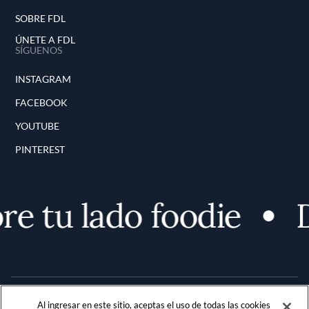
SOBRE FDL
ÚNETE A FDL
SÍGUENOS
INSTAGRAM
FACEBOOK
YOUTUBE
PINTEREST
e tu lado foodie
D
Al ingresar en este sitio, aceptas el uso de todas las cookies