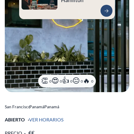
Hamilton
0
0
0
0
0
San Francisco
Panamá
Panamá
ABIERTO
VER HORARIOS
PRECIO