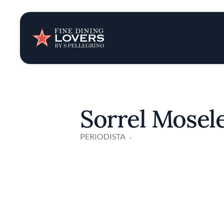
Opinión y notic
Recetas
Consejos y truc
Sorrel Mosel
Series
PERIODISTA