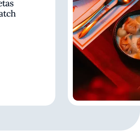
etas
atch