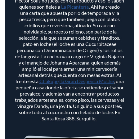
Héctor Solís no juega con el producto y eso lo saben
quienes son fieles a
La Picantería
. Ahí ha creado
una carta que apuesta por lo de temporada y la
pesca fresca, pero que también juega con platos
criollos que reversiona, atinado. Su cau cau
inolvidable, su rocoto relleno, son parte de la
selección, a la que se suman cebiches y tiraditos,
pato en loche (el loche es una Cucurbitaceae
peruana con Denominación de Origen) y los rollos
de langosta. La cocina va a cargo de Virginia Najarro
y el manejo de Johanna Aparcana, quien además
amplió el local para armar una minicervecería
artesanal detrás que cuenta con mesas extras. Al
frente está
Chakupe, la Gran Despensa Moche
, una
pequeña casa donde la oferta se extiende y el sabor
prevalece, y además van a encontrar porductos
trabajados artesanales, como pisco, las cervezas y el
vinagre Dandy, una joyita. Un guiño a sus postres,
sobre todo al cucurucho con helado de loche. En
Santa Rosa 388, Surquillo.