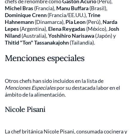
chefs de renombre como
Gastón Acurio
(Perú),
Michel Bras
(Francia),
Manu Buffara
(Brasil),
Dominique Crenn
(Francia/EE.UU.),
Trine
Hahnemann
(Dinamarca),
Pia Leon
(Perú),
Narda
Lepes
(Argentina),
Elena Reygadas
(México),
Josh
Niland
(Australia),
Yoshihiro Narisawa
(Japón) y
Thitid "Ton" Tassanakajohn
(Tailandia).
Menciones especiales
Otros chefs han sido incluidos en la lista de
Menciones Especiales
por su destacada labor en el
ámbito de la alimentación.
Nicole Pisani
La chef británica Nicole Pisani, consumada cocinera y