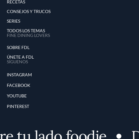
RECETAS
CONSEJOS Y TRUCOS
SERIES
TODOS LOS TEMAS
FINE DINING LOVERS
SOBRE FDL
ÚNETE A FDL
SÍGUENOS
INSTAGRAM
FACEBOOK
YOUTUBE
PINTEREST
 tu lado foodie
De