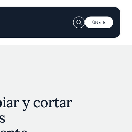
User account menu
ÚNETE
ar y cortar
s