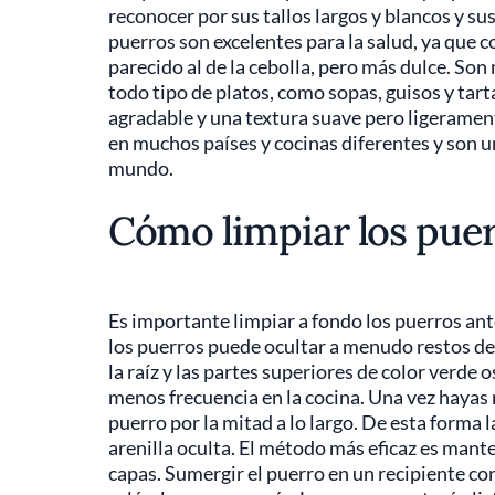
reconocer por sus tallos largos y blancos y sus
puerros son excelentes para la salud, ya que c
parecido al de la cebolla, pero más dulce. Son
todo tipo de platos, como sopas, guisos y ta
agradable y una textura suave pero ligerament
en muchos países y cocinas diferentes y son u
mundo.
Cómo limpiar los pue
Es importante limpiar a fondo los puerros an
los puerros puede ocultar a menudo restos de
la raíz y las partes superiores de color verde 
menos frecuencia en la cocina. Una vez hayas r
puerro por la mitad a lo largo. De esta forma 
arenilla oculta. El método más eficaz es mant
capas. Sumergir el puerro en un recipiente co