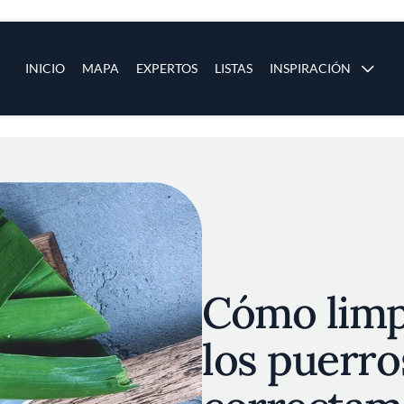
ias
Main navigation
INICIO
MAPA
EXPERTOS
LISTAS
INSPIRACIÓN
Pasar al contenido principal
os
Cómo limpi
los puerro