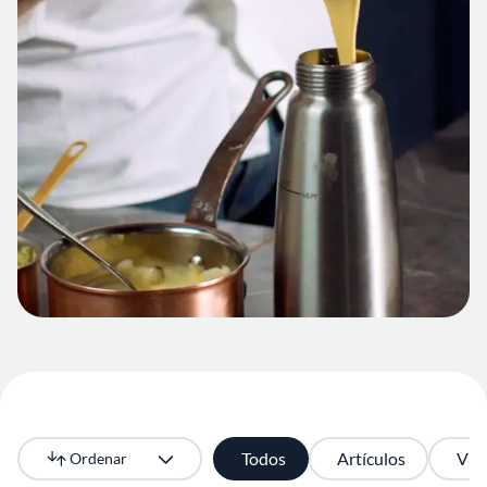
Todos
Artículos
Vid
Ordenar
Más recientes