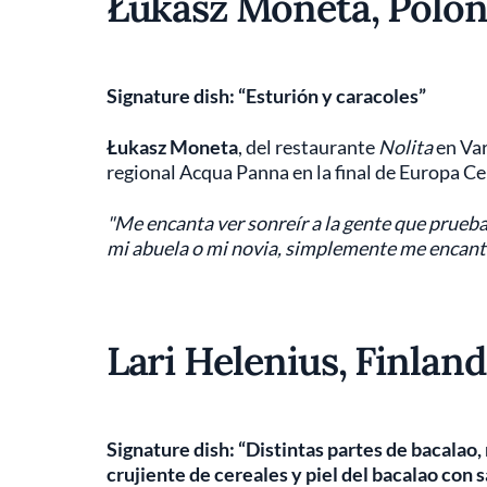
Łukasz Moneta, Polon
Signature dish: “Esturión y caracoles”
Łukasz Moneta
, del restaurante
Nolita
en Var
regional Acqua Panna en la final de Europa Ce
"Me encanta ver sonreír a la gente que prueba m
mi abuela o mi novia, simplemente me encanta
Lari Helenius, Finland
Signature dish: “Distintas partes de bacalao,
crujiente de cereales y piel del bacalao con