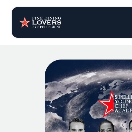
Opinión y notic
Recetas
Consejos y truc
Series