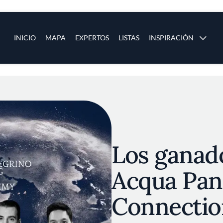
ias
Main navigation
INICIO
MAPA
EXPERTOS
LISTAS
INSPIRACIÓN
Pasar al contenido principal
os
Los ganad
Acqua Pan
Connectio