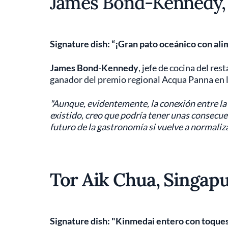
James Bond-Kennedy, 
Signature dish: “¡Gran pato oceánico con al
James Bond-Kennedy
, jefe de cocina del re
ganador del premio regional Acqua Panna en la
"Aunque, evidentemente, la conexión entre la c
existido, creo que podría tener unas consecu
futuro de la gastronomía si vuelve a normaliza
Tor Aik Chua, Singap
Signature dish: "Kinmedai entero con toque