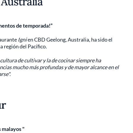
Australia
imentos de temporada!”
staurante
Igni
en CBD Geelong, Australia, ha sido el
 región del Pacífico.
ultura de cultivar y la de cocinar siempre ha
encias mucho más profundas y de mayor alcance en el
rse".
ur
s malayos "