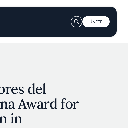
User account menu
ÚNETE
ores del
na Award for
n in