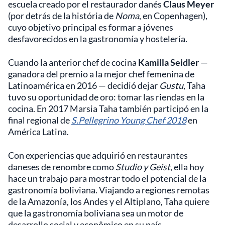
escuela creado por el restaurador danés
Claus Meyer
(por detrás de la história de
Noma
, en Copenhagen),
cuyo objetivo principal es formar a jóvenes
desfavorecidos en la gastronomía y hostelería.
Cuando la anterior chef de cocina
Kamilla Seidler
—
ganadora del premio a la mejor chef femenina de
Latinoamérica en 2016 — decidió dejar
Gustu
, Taha
tuvo su oportunidad de oro: tomar las riendas en la
cocina. En 2017 Marsia Taha también participó en la
final regional de
S.Pellegrino Young Chef 2018
en
América Latina.
Con experiencias que adquirió en restaurantes
daneses de renombre como
Studio y Geist
, ella hoy
hace un trabajo para mostrar todo el potencial de la
gastronomía boliviana. Viajando a regiones remotas
de la Amazonía, los Andes y el Altiplano, Taha quiere
que la gastronomía boliviana sea un motor de
desarrollo social y econômico en su país.