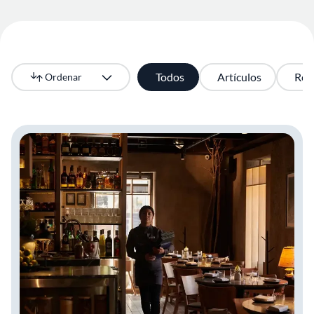
Todos
Artículos
Rec
Ordenar
Más recientes