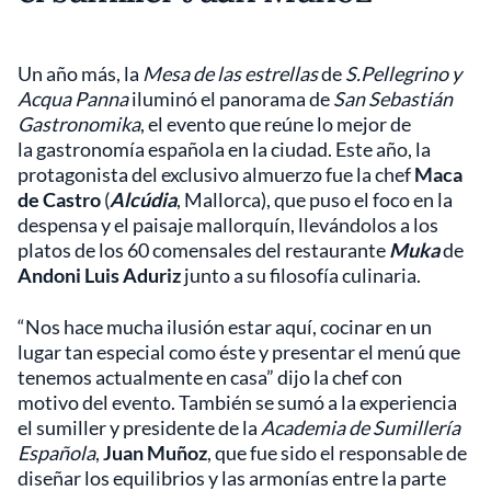
Un año más, la
Mesa de las estrellas
de
S.Pellegrino y
Acqua Panna
iluminó el panorama de
San Sebastián
Gastronomika
, el evento que reúne lo mejor de
la gastronomía española en la ciudad. Este año, la
protagonista del exclusivo almuerzo fue la chef
Maca
de Castro
(
Alcúdia
, Mallorca), que puso el foco en la
despensa y el paisaje mallorquín, llevándolos a los
platos de los 60 comensales del restaurante
Muka
de
Andoni Luis Aduriz
junto a su filosofía culinaria.
“Nos hace mucha ilusión estar aquí, cocinar en un
lugar tan especial como éste y presentar el menú que
tenemos actualmente en casa” dijo la chef con
motivo del evento. También se sumó a la experiencia
el sumiller y presidente de la
Academia de Sumillería
Española
,
Juan Muñoz
, que fue sido el responsable de
diseñar los equilibrios y las armonías entre la parte